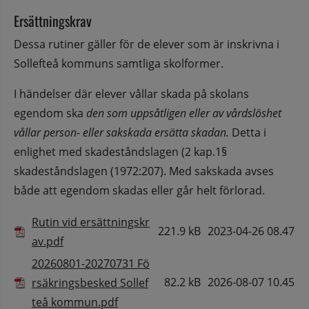
Ersättningskrav
Dessa rutiner gäller för de elever som är inskrivna i 
Sollefteå kommuns samtliga skolformer.
I händelser där elever vållar skada på skolans 
egendom ska 
den som uppsåtligen eller av vårdslöshet 
vållar person- eller sakskada ersätta skadan. 
Detta i 
enlighet med skadeståndslagen (2 kap.1§ 
skadeståndslagen (1972:207). Med sakskada avses 
både att egendom skadas eller går helt förlorad.
Filer tillgängliga för nedladdning
Ikon som illustrerar filtyp
Filnamn
Filstorlek
Datum 
Rutin vid ersättningskr
221.9 kB
2023-04-26 08.47
Pdf, 221.9 kB.
av.pdf
20260801-20270731 Fö
82.2 kB
2026-08-07 10.45
rsäkringsbesked Sollef
Pdf, 82.2 kB.
teå kommun.pdf