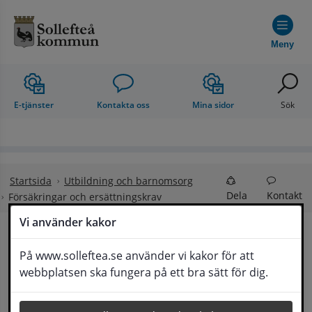
Hoppa till innehåll
Meny
E-tjänster
Kontakta oss
Mina sidor
Sök
Startsida
Utbildning och barnomsorg
Dela
Kontakt
Försäkringar och ersättningskrav
Vi använder kakor
Försäkringar och 
På www.solleftea.se använder vi kakor för att
Lyssna
webbplatsen ska fungera på ett bra sätt för dig.
ersättningskrav vid skadegörelse