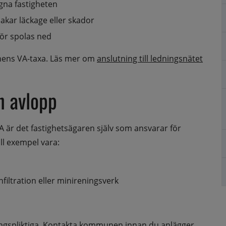
gna fastigheten
sakar läckage eller skador
för spolas ned
nens VA-taxa. Läs mer om 
anslutning till ledningsnätet
ch avlopp
 det fastighetsägaren själv som ansvarar för 
ll exempel vara:
filtration eller minireningsverk
ningspliktiga. Kontakta kommunen innan du anlägger 