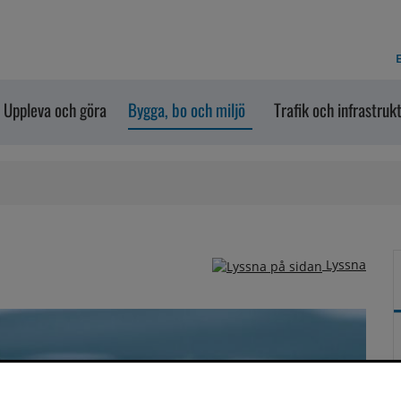
E
Uppleva och göra
Bygga, bo och miljö
Trafik och infrastruk
Lyssna