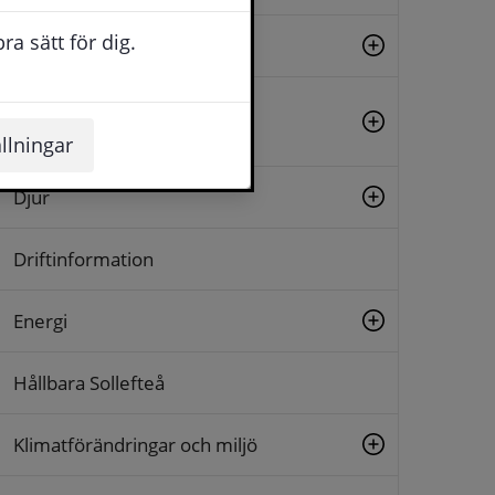
a sätt för dig.
Brandskydd och sotning
Bygglov, tillstånd och
fastighetsfrågor
llningar
Djur
Driftinformation
Energi
Hållbara Sollefteå
Klimatförändringar och miljö