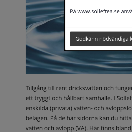
På www.solleftea.se använ
Godkänn nödvändiga 
Tillgång till rent dricksvatten och fung
ett tryggt och hållbart samhälle. I So
enskilda (privata) vatten- och avloppsl
belägen. På de här sidorna kan du hitt
vatten och avlopp (VA). Här finns bland 