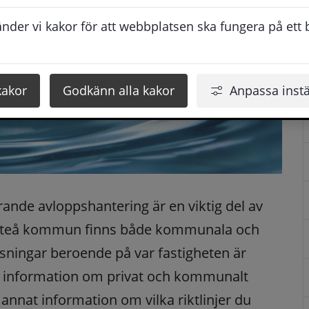
der vi kakor för att webbplatsen ska fungera på ett br
kakor
Godkänn alla kakor
Anpassa instä
erande avloppshantering är en viktig del av 
llefteå kommun finns både kommunala och 
ösningar beroende på var fastigheten är 
a information om privat och kommunalt 
annat information om vilka riktlinjer du 