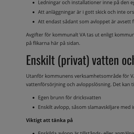
Ledningar och installationer inne på den e
Att anläggningar är i gott skick och inte or
Att endast sådant som avloppet är avsett 
Avgifter för kommunalt VA tas ut enligt kommu
på flikarna här på sidan.
Enskilt (privat) vatten o
Utanför kommunens verksamhetsområde för VA är
vattenförsörjning och avloppslösning. Det kan ti
Egen brunn för dricksvatten
Enskilt avlopp, såsom slamavskiljare med in
Viktigt att tänka på
Enskilda avlopp är tillstånds- eller anmäl