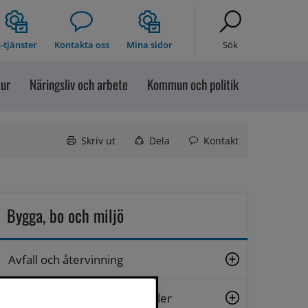
-tjänster
Kontakta oss
Mina sidor
Sök
tur
Näringsliv och arbete
Kommun och politik
Skriv ut
Dela
Kontakt
Bygga, bo och miljö
Avfall och återvinning
Bostäder och offentliga lokaler