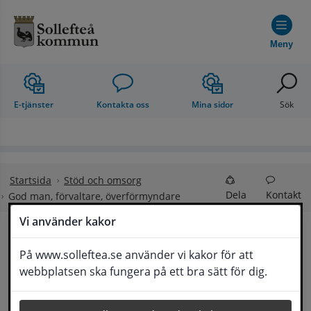
Hoppa till innehåll
Meny
E-tjänster
Kontakta oss
Mina sidor
Sök
Startsida
Stöd och omsorg
Dela
Kontakt
God man, förvaltare, överförmyndare
Vi använder kakor
God man, förvaltare
På www.solleftea.se använder vi kakor för att
Lyssna
webbplatsen ska fungera på ett bra sätt för dig.
En person som på grund av sjukdom, psykisk 
störning, försvagat hälsotillstånd eller annan 