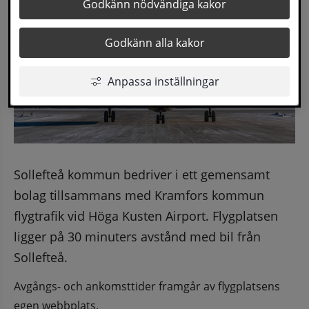
Godkänn nödvändiga kakor
Godkänn alla kakor
Anpassa inställningar
Sollefteå kommun bedriver i ett gemensamt 
bolag tillsammans med Kramfors kommun 
flygtrafik vid Höga Kusten Airport. Flygplatsen 
ligger på 30 minuters avstånd med bil från 
Sollefteå.
Avgångs- och ankomsttider framgår av flygplatsens 
egen webbplats.