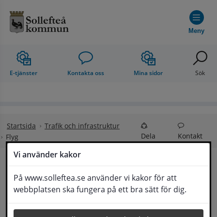
Hoppa till innehåll
Meny
E-tjänster
Kontakta oss
Mina sidor
Sök
Startsida
Trafik och infrastruktur
Dela
Kontakt
Flyg
Vi använder kakor
Flyg
På www.solleftea.se använder vi kakor för att
Lyssna
webbplatsen ska fungera på ett bra sätt för dig.