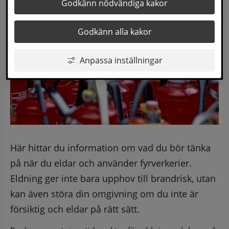
Godkänn nödvändiga kakor
Godkänn alla kakor
Anpassa inställningar
Här hittar du information om vad du bör tänka 
på när du eldar och använder fyrverkerier. 
Eldning ger inte bara upphov till brandrisk, utan 
kan även störa din omgivning om du inte är 
försiktig och eldar på rätt sätt.