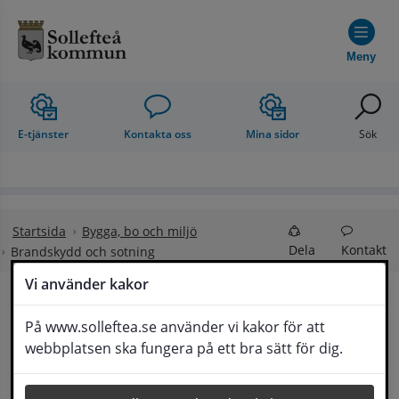
Hoppa till innehåll
Meny
E-tjänster
Kontakta oss
Mina sidor
Sök
Startsida
Bygga, bo och miljö
Dela
Kontakt
Brandskydd och sotning
Vi använder kakor
Brandskydd och 
På www.solleftea.se använder vi kakor för att
Lyssna
webbplatsen ska fungera på ett bra sätt för dig.
sotning