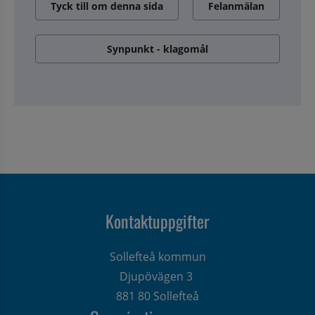
Tyck till om denna sida
Felanmälan
Synpunkt - klagomål
Kontaktuppgifter
Sollefteå kommun
Djupövägen 3 
881 80 Sollefteå