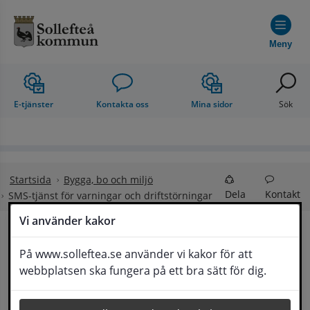
Hoppa till innehåll
Meny
E-tjänster
Kontakta oss
Mina sidor
Sök
Startsida
Bygga, bo och miljö
Dela
Kontakt
SMS-tjänst för varningar och driftstörningar
Vi använder kakor
SMS-tjänst för 
På www.solleftea.se använder vi kakor för att
Lyssna
webbplatsen ska fungera på ett bra sätt för dig.
varningar och driftstörningar