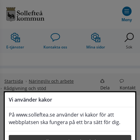
Hoppa till innehåll
Meny
E-tjänster
Kontakta oss
Mina sidor
Sök
Startsida
Näringsliv och arbete
Dela
Kontakt
Rådgivning och stöd
Vi använder kakor
Rådgivning och stöd
På www.solleftea.se använder vi kakor för att
Lyssna
webbplatsen ska fungera på ett bra sätt för dig.