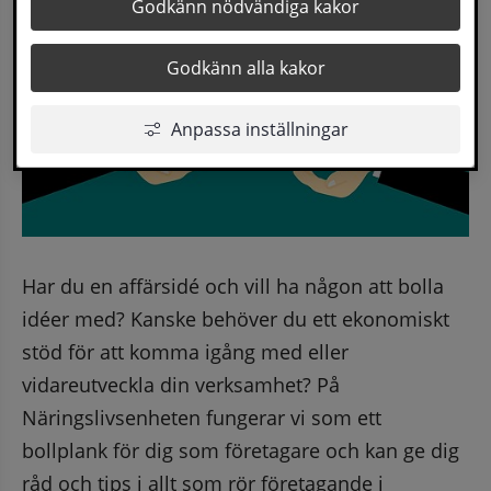
Godkänn nödvändiga kakor
Godkänn alla kakor
Anpassa inställningar
Har du en affärsidé och vill ha någon att bolla 
idéer med? Kanske behöver du ett ekonomiskt 
stöd för att komma igång med eller 
vidareutveckla din verksamhet? På 
Näringslivsenheten fungerar vi som ett 
bollplank för dig som företagare och kan ge dig 
råd och tips i allt som rör företagande i 