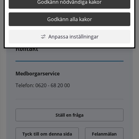
Godkänn nödvändiga kakor
Senast uppdaterad
7 oktober 2025
Godkänn alla kakor
Anpassa inställningar
Kontakt
Medborgarservice
Telefon: 0620 - 68 20 00
Ställ en fråga
Tyck till om denna sida
Felanmälan