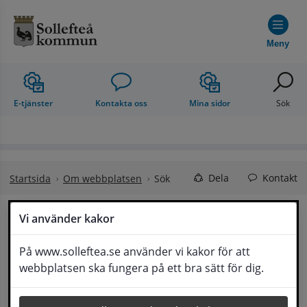
Hoppa till innehåll
Meny
E-tjänster
Kontakta oss
Mina sidor
Sök
Dela
Kontakt
Startsida
Om webbplatsen
Sök
Vi använder kakor
Sök på webbplatsen
Lyssna
På www.solleftea.se använder vi kakor för att
webbplatsen ska fungera på ett bra sätt för dig.