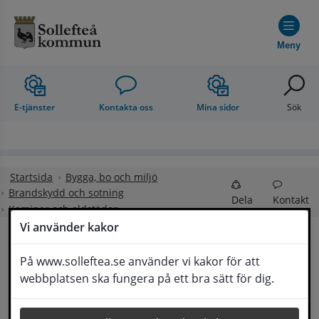
Hoppa till innehåll
Meny
E-tjänster
Kontakta oss
Mina sidor
Sök
Startsida
Bygga, bo och miljö
Brandskydd och sotning
Dela
Kontakt
Kaminer och eldstäder
Vi använder kakor
Kaminer och eldstäder
På www.solleftea.se använder vi kakor för att
Lyssna
webbplatsen ska fungera på ett bra sätt för dig.