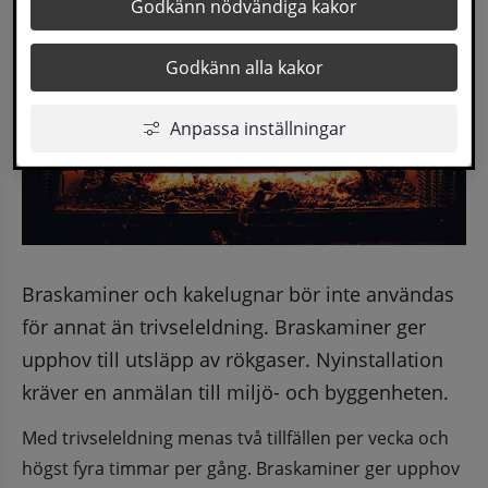
Godkänn nödvändiga kakor
Godkänn alla kakor
Anpassa inställningar
Braskaminer och kakelugnar bör inte användas 
för annat än trivseleldning. Braskaminer ger 
upphov till utsläpp av rökgaser. Nyinstallation 
kräver en anmälan till miljö- och byggenheten.
Med trivseleldning menas två tillfällen per vecka och 
högst fyra timmar per gång. Braskaminer ger upphov 