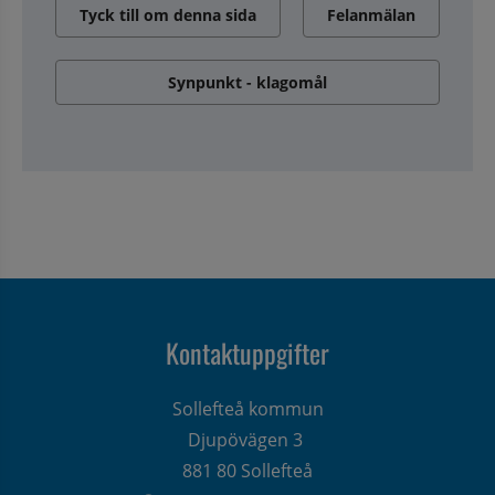
Tyck till om denna sida
Felanmälan
Synpunkt - klagomål
Kontaktuppgifter
Sollefteå kommun
Djupövägen 3 
881 80 Sollefteå