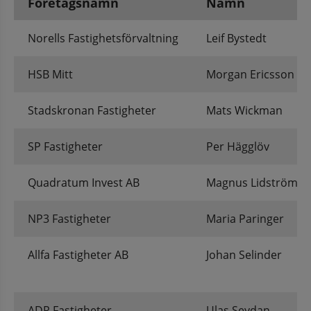
Företagsnamn
Namn
Butikslokaler mm
Norells Fastighetsförvaltning
Leif Bystedt
HSB Mitt
Morgan Ericsson
Stadskronan Fastigheter
Mats Wickman
SP Fastigheter
Per Hägglöv
Quadratum Invest AB
Magnus Lidström
NP3 Fastigheter
Maria Paringer
Allfa Fastigheter AB
Johan Selinder
ADR Fastigheter
Ulas Seydan