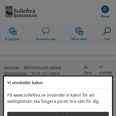
Hoppa till innehåll
Meny
E-tjänster
Kontakta oss
Mina sidor
Sök
Startsida
Näringsliv och arbete
Dela
Kontakt
Starta företag
Mark och lokaler
Vi använder kakor
Mark och lokaler
På www.solleftea.se använder vi kakor för att
Lyssna
webbplatsen ska fungera på ett bra sätt för dig.
Sollefteå Kommun har tecknat ett 
Länk till annan 
samarbetsavtal med Objektvision
, (
klicka på 