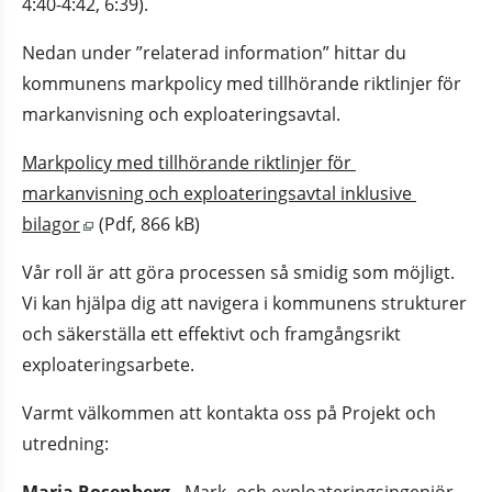
4:40-4:42, 6:39).
Nedan under ”relaterad information” hittar du 
kommunens markpolicy med tillhörande riktlinjer för 
markanvisning och exploateringsavtal.
Markpolicy med tillhörande riktlinjer för 
markanvisning och exploateringsavtal inklusive 
Pdf, 866 kB, öppnas i nytt fönster.
bilagor
 (Pdf, 866 kB)
Vår roll är att göra processen så smidig som möjligt. 
Vi kan hjälpa dig att navigera i kommunens strukturer 
och säkerställa ett effektivt och framgångsrikt 
exploateringsarbete.
Varmt välkommen att kontakta oss på Projekt och 
utredning:
Marja Rosenberg
 - Mark- och exploateringsingenjör