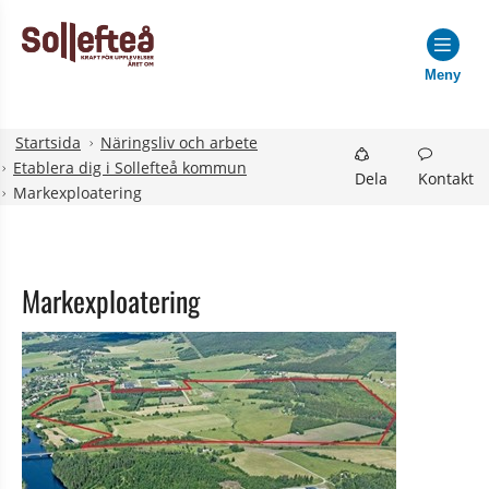
Meny
Hoppa till innehåll
Hoppa till undermeny
Startsida
Näringsliv och arbete
Etablera dig i Sollefteå kommun
Dela
Kontakt
Markexploatering
Markexploatering