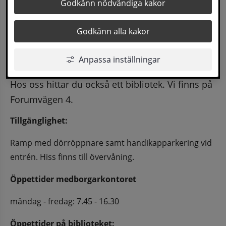
Medborgarkontoret är till för att ge dig som 
Godkänn nödvändiga kakor
medborgare eller besökare, rådgivning om 
Godkänn alla kakor
kommunal service och samhällsinformation. Vi 
hjälper dig direkt eller tar reda på vart du kan 
Anpassa inställningar
vända dig.
Hos oss hittar du också ett bibliotek. Vi finns på 
Forumvägen 4.
Tillgänglighet:
Ramp med dörröppnare samt handikapparkering vid 
entrén. Hiss finns till övervåning.
Öppettider medborgarkontoret
måndag - fredag: 7.45 - 16.30
Öppettider på biblioteket: