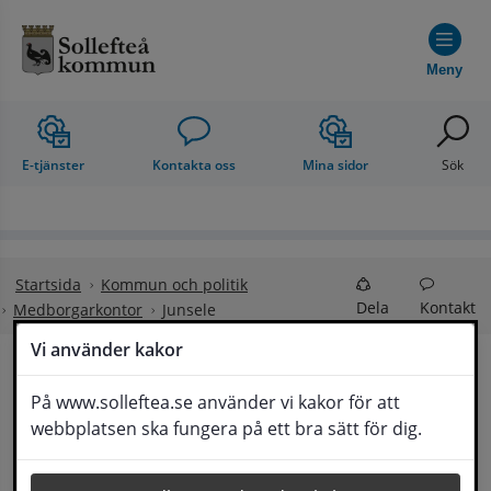
Hoppa till innehåll
Meny
E-tjänster
Kontakta oss
Mina sidor
Sök
Startsida
Kommun och politik
Dela
Kontakt
Medborgarkontor
Junsele
Vi använder kakor
Junsele 
På www.solleftea.se använder vi kakor för att
Lyssna
webbplatsen ska fungera på ett bra sätt för dig.
Medborgarkontor och Bibliotek