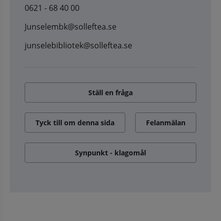
0621 - 68 40 00
Junselembk@solleftea.se
junselebibliotek@solleftea.se
Ställ en fråga
Tyck till om denna sida
Felanmälan
Synpunkt - klagomål