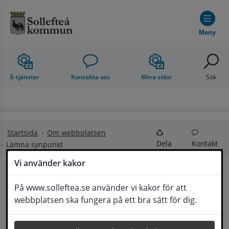
Hoppa till innehåll
Meny
E-tjänster
Kontakta oss
Mina sidor
Sök
Startsida
Om webbplatsen
Dela
Kontakt
Lämna synpunkt
Vi använder kakor
Lämna synpunkt
På www.solleftea.se använder vi kakor för att
Lyssna
webbplatsen ska fungera på ett bra sätt för dig.
Här kan du lämna synpunkter, förslag och 
klagomål, men också ge oss beröm på hemsida 