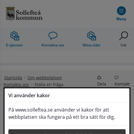
Hoppa till innehåll
Meny
E-tjänster
Kontakta oss
Mina sidor
Sök
Startsida
Om webbplatsen
Dela
Kontakt
Kontakta oss
Ställa en fråga
Vi använder kakor
Ställa en fråga
På www.solleftea.se använder vi kakor för att
Lyssna
webbplatsen ska fungera på ett bra sätt för dig.
Om din fråga är omfattande kan det bli aktuellt 
för Medborgarservice att själv få frågan 