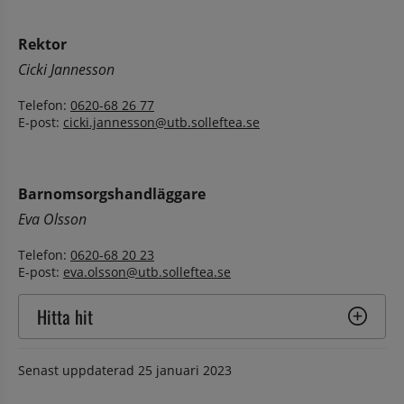
Rektor
Cicki Jannesson
Telefon: 
0620-68 26 77
E-post: 
cicki.jannesson@utb.solleftea.se
Barnomsorgshandläggare
Eva Olsson
Telefon: 
0620-68 20 23
E-post: 
eva.olsson@utb.solleftea.se
Hitta hit
Senast uppdaterad
25 januari 2023