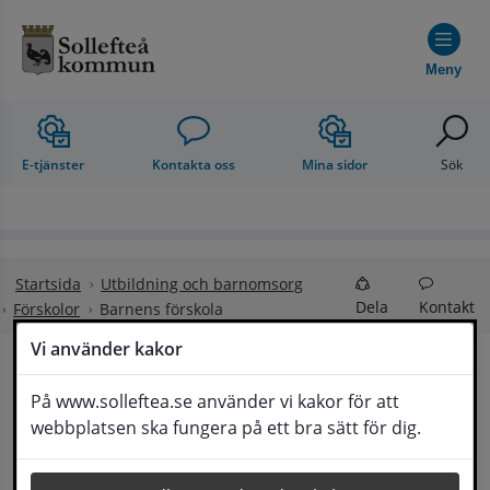
Hoppa till innehåll
Meny
E-tjänster
Kontakta oss
Mina sidor
Sök
Startsida
Utbildning och barnomsorg
Dela
Kontakt
Förskolor
Barnens förskola
Vi använder kakor
Välkommen till 
På www.solleftea.se använder vi kakor för att
Lyssna
webbplatsen ska fungera på ett bra sätt för dig.
Barnens förskola!