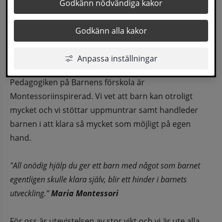
Barnens förskola är placerad mitt i ett 
Godkänn nödvändiga kakor
bostadsområde i utkanten av centrala Sollefteå. 
Godkänn alla kakor
Granne med förskolan finns ytterligare två 
förskolor samt en grundskola och ett stenkast 
Anpassa inställningar
bort finns Sollefteå sjukhus.
Pedagogiken på Barnens förskola är 
Montessoriinspirerad. Vi vet att barn kan otroligt 
mycket och vi stöttar uppmuntrar samt handleder 
barnen i att klara så mycket som möjligt på egen 
hand. 
"All onödig hjälp du ger ett barn med något som barnet 
egentligen skulle klara själv, blir ett hinder i barnets 
utveckling.” 
Maria Montessori
För oss är utevistelsen av stor vikt och vi är ute alla 