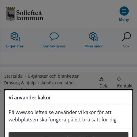
Hoppa till innehåll
Meny
E-tjänster
Kontakta oss
Mina sidor
Sök
Startsida
E-tjänster och blanketter
Omsorg & hjälp
Ansöka om stöd
Dela
Kontakt
Vuxna på stan
Vi använder kakor
Vuxna på stan
På www.solleftea.se använder vi kakor för att
Lyssna
webbplatsen ska fungera på ett bra sätt för dig.
Ökad vuxennärvaro förebygger brott och skapar en 
social trygghet. Med fler vuxna ute ökar tryggheten 