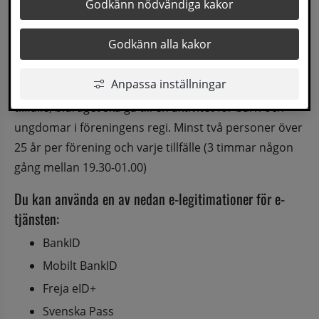
Godkänn nödvändiga kakor
för unga som befinner sig i centrala Sollefteå under 
fredag- och lördagkvällar.
Godkänn alla kakor
Anpassa inställningar
Föreningar kan erhålla ett bidrag på 1500 kr per 
tillfälle, bidraget ska gå till en aktivitet för barn och 
ungdomar i föreningens regi. Minst två personer över 
25 år per förening och varje tillfälle (3 timmar någon 
gång mellan 19.30-01.00)
Du kan använda en av nedan e-legitimationer för e-
tjänsten:
BankID
Mobilt BankID
Freja eID+
Svenska Pass