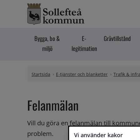
Hoppa till innehåll
Bygga, bo &
E-
Grävtillstånd
miljö
legitimation
Startsida
E-tjänster och blanketter
Trafik & infr
Felanmälan
Vill du göra en felanmälan till kommunen
problem.
Vi använder kakor