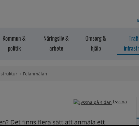
E
Kommun &
Näringsliv &
Omsorg &
Traf
politik
arbete
hjälp
infrast
astruktur
Felanmälan
Lyssna
? Det finns flera sätt att anmäla ett 