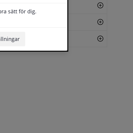
Nätavtal lägenhet
a sätt för dig.
Parkeringstillstånd
Vägarbete
llningar