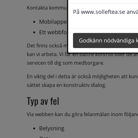
Kontakta kommunen via:
På www.solleftea.se använ
Mobilappen Felanmälan
Ett webbformulär
Godkänn nödvändiga 
Det finns också möjligt att ringa in sin felanmä
kan vi arbeta. Vi får en bättre kontroll över de 
servicen till dig som medborgare.
En viktig del i detta är också möjligheten att kun
sättet skapa en konstruktiv dialog.
Typ av fel
Via webben kan du göra felanmälan inom följa
Belysning