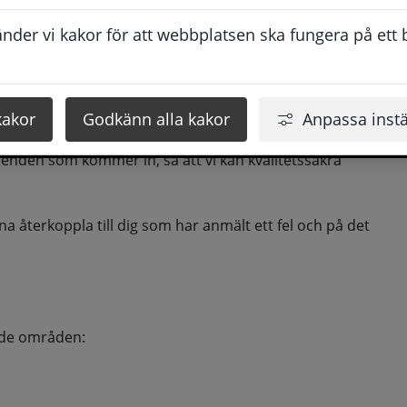
der vi kakor för att webbplatsen ska fungera på ett br
kakor
Godkänn alla kakor
Anpassa instä
lan, men ju fler som gör det via webben desto snabbare 
ärenden som kommer in, så att vi kan kvalitetssäkra 
na återkoppla till dig som har anmält ett fel och på det 
nde områden: