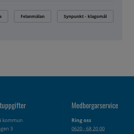
a
Felanmälan
Synpunkt - klagomål
tuppgifter
Medborgarservice
eå kommun
Ring oss
gen 3 
0620 - 68 20 00