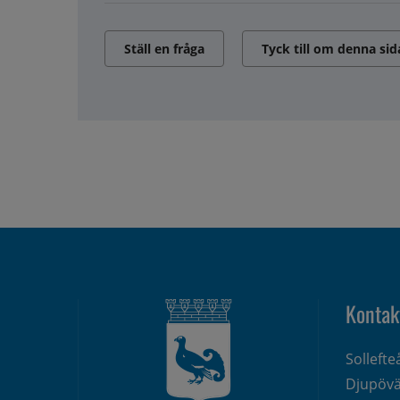
Ställ en fråga
Tyck till om denna sid
Kontak
Solleft
Djupövä