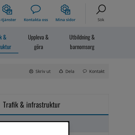
-tjänster
Kontakta oss
Mina sidor
Sök
ik &
Uppleva &
Utbildning &
ruktur
göra
barnomsorg
Skriv ut
Dela
Kontakt
Trafik & infrastruktur
Felanmälan