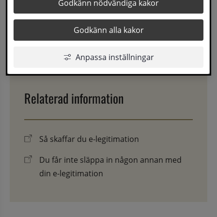
Godkänn nödvändiga kakor
Ansöka om bostadsanpassning
Godkänn alla kakor
Senast uppdaterad
12 oktober 2020
Anpassa inställningar
Relaterad information
Så skaffar du e-legitimation
Du får inte släppa in någon annan med
din e-legitimation