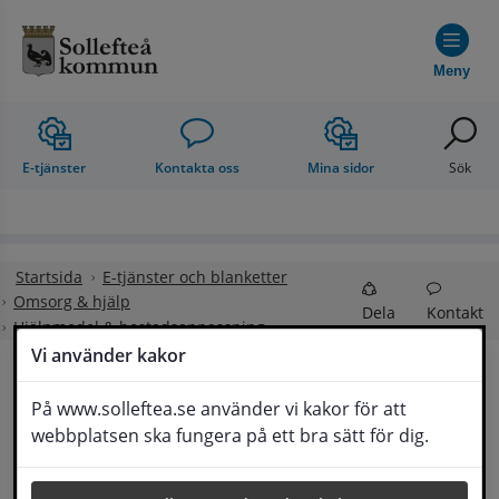
Hoppa till innehåll
Meny
E-tjänster
Kontakta oss
Mina sidor
Sök
Startsida
E-tjänster och blanketter
Omsorg & hjälp
Dela
Kontakt
Hjälpmedel & bostadsanpassning
Vi använder kakor
Hjälpmedel & 
På www.solleftea.se använder vi kakor för att
Lyssna
webbplatsen ska fungera på ett bra sätt för dig.
bostadsanpassning