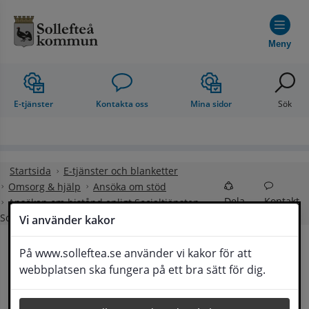
Hoppa till innehåll
Meny
E-tjänster
Kontakta oss
Mina sidor
Sök
Startsida
E-tjänster och blanketter
Omsorg & hjälp
Ansöka om stöd
Dela
Kontakt
Ansökan om bistånd enligt Socialtjänsten
SoL
Vi använder kakor
På www.solleftea.se använder vi kakor för att
Ansökan om bistånd 
webbplatsen ska fungera på ett bra sätt för dig.
Lyssna
enligt Socialtjänsten SoL