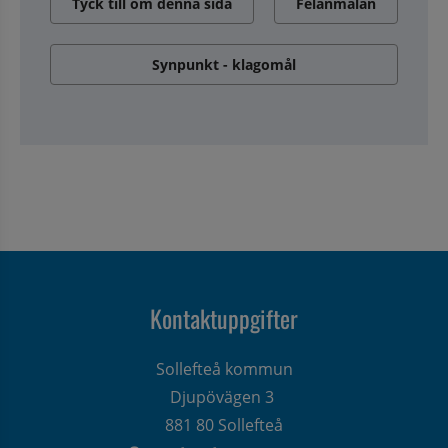
Tyck till om denna sida
Felanmälan
Synpunkt - klagomål
Kontaktuppgifter
Sollefteå kommun
Djupövägen 3 
881 80 Sollefteå