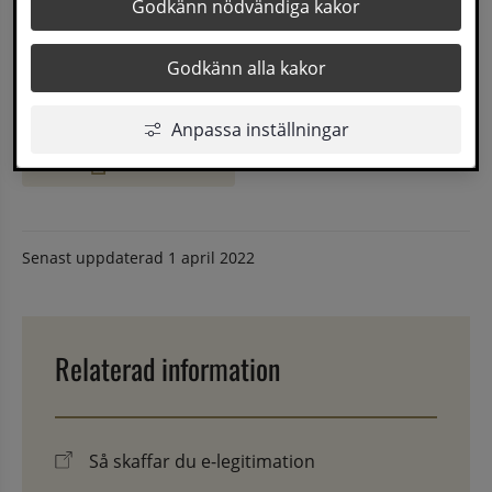
Godkänn nödvändiga kakor
BankID
Mobilt BankID
Godkänn alla kakor
Freja eID+
Anpassa inställningar
E-tjänst
Senast uppdaterad
1 april 2022
Relaterad information
Så skaffar du e-legitimation