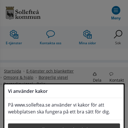
Hoppa till innehåll
Meny
E-tjänster
Kontakta oss
Mina sidor
Sök
Startsida
E-tjänster och blanketter
Omsorg & hjälp
Borgerlig vigsel
Dela
Kontakt
Borgerlig vigsel - Boka
Vi använder kakor
Borgerlig vigsel - Boka
På www.solleftea.se använder vi kakor för att
Lyssna
webbplatsen ska fungera på ett bra sätt för dig.
Du kan använda en av nedan e-legitimationer för e-
tjänsten: