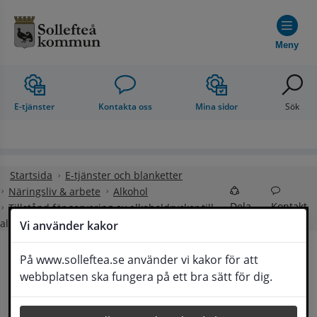
Hoppa till innehåll
Meny
E-tjänster
Kontakta oss
Mina sidor
Sök
Startsida
E-tjänster och blanketter
Näringsliv & arbete
Alkohol
Dela
Kontakt
Tillstånd för servering av alkoholdrycker till
allmänheten vid enstaka tillfälle/tidsperiod
Vi använder kakor
På www.solleftea.se använder vi kakor för att
Tillstånd för servering 
webbplatsen ska fungera på ett bra sätt för dig.
Lyssna
av alkoholdrycker till allmänheten vid 