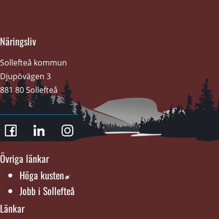
Näringsliv
Sollefteå kommun
Djupövägen 3 
881 80 Sollefteå
Övriga länkar
Länk till annan webbplats, öppnas i nytt f
Höga kusten
Jobb i Sollefteå
Länkar